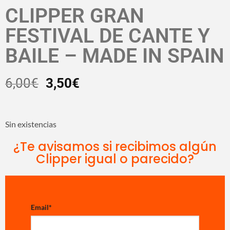
CLIPPER GRAN
FESTIVAL DE CANTE Y
BAILE – MADE IN SPAIN
6,00
€
3,50
€
Sin existencias
¿Te avisamos si recibimos algún
Clipper igual o parecido?
Email
*