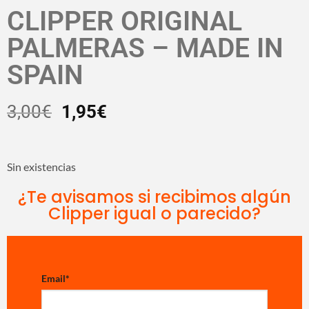
CLIPPER ORIGINAL
PALMERAS – MADE IN
SPAIN
3,00
€
1,95
€
Sin existencias
¿Te avisamos si recibimos algún
Clipper igual o parecido?
Email
*