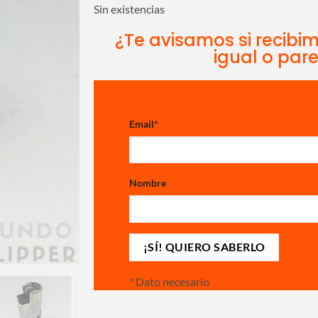
Sin existencias
¿Te avisamos si recibi
igual o par
Email
*
Nombre
*
Dato necesario