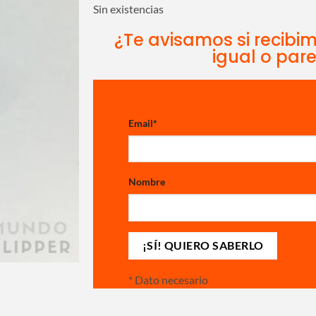
Sin existencias
¿Te avisamos si recibi
igual o par
Email
*
Nombre
*
Dato necesario