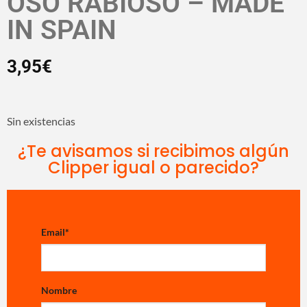
OSO RABIOSO – MADE
IN SPAIN
3,95
€
Sin existencias
¿Te avisamos si recibimos algún
Clipper igual o parecido?
Email
*
Nombre