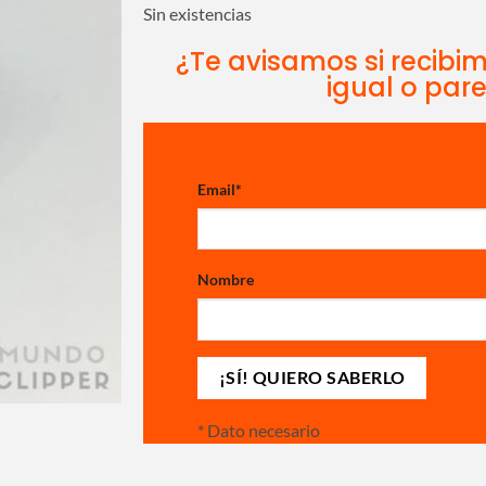
Sin existencias
¿Te avisamos si recibi
igual o par
Email
*
Nombre
*
Dato necesario