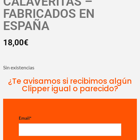
CALAVERITAS –
FABRICADOS EN
ESPAÑA
18,00
€
Sin existencias
¿Te avisamos si recibimos algún
Clipper igual o parecido?
Email
*