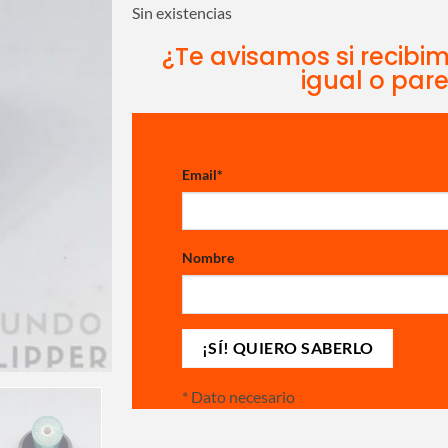
Sin existencias
¿Te avisamos si recibi
igual o par
Email
*
Nombre
*
Dato necesario