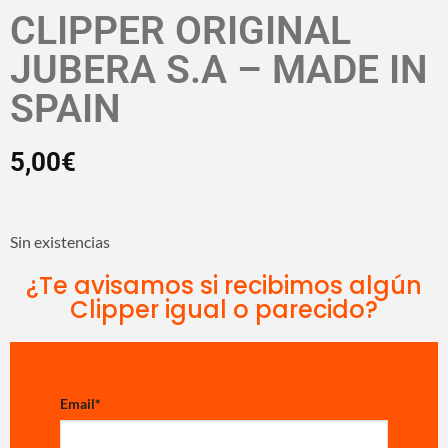
CLIPPER ORIGINAL
JUBERA S.A – MADE IN
SPAIN
5,00
€
Sin existencias
¿Te avisamos si recibimos algún
Clipper igual o parecido?
Email
*