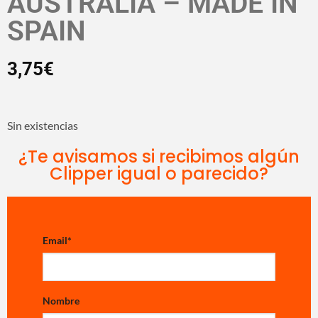
AUSTRALIA – MADE IN
SPAIN
3,75
€
Sin existencias
¿Te avisamos si recibimos algún
Clipper igual o parecido?
Email
*
Nombre