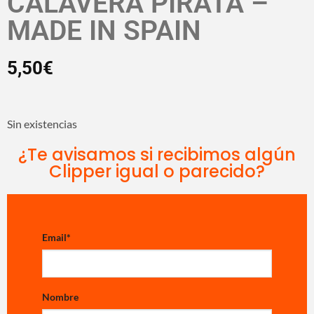
CALAVERA PIRATA –
MADE IN SPAIN
5,50
€
Sin existencias
¿Te avisamos si recibimos algún
Clipper igual o parecido?
Email
*
Nombre