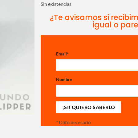
Sin existencias
¿Te avisamos si recibi
igual o par
Email
*
Nombre
*
Dato necesario