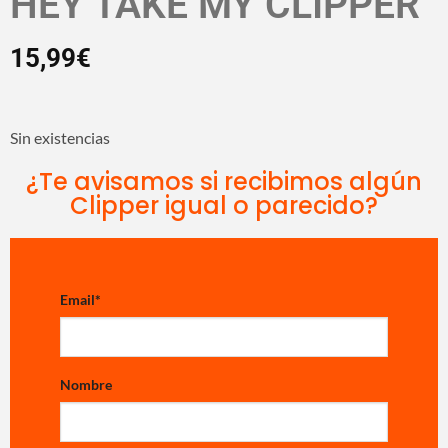
HEY TAKE MY CLIPPER
15,99
€
Sin existencias
¿Te avisamos si recibimos algún
Clipper igual o parecido?
Email
*
Nombre