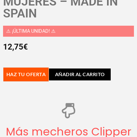
MUJERES – MADE IN
SPAIN
⚠️ ¡ÚLTIMA UNIDAD! ⚠️
12,75
€
HAZ TU OFERTA
AÑADIR AL CARRITO
Más mecheros Clipper