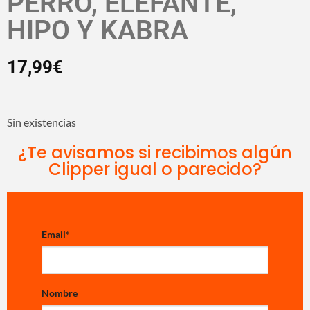
PERRO, ELEFANTE,
HIPO Y KABRA
17,99
€
Sin existencias
¿Te avisamos si recibimos algún
Clipper igual o parecido?
Email
*
Nombre